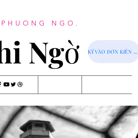
G PHUONG NGO.
hi Ngờ
KÝ VÀO ĐƠN KIẾN NGHỊ