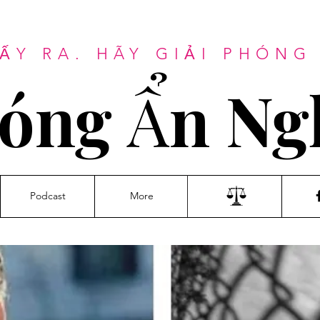
ẤY RA. HÃY GIẢI PHÓN
óng Ẩn Ng
Podcast
More