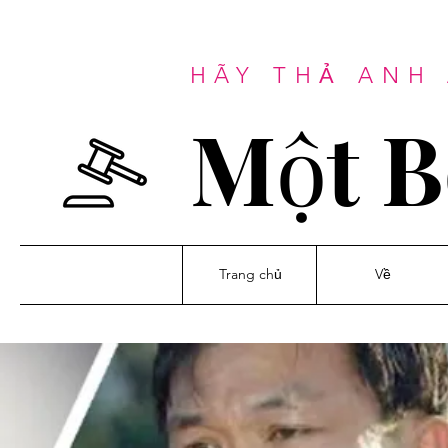
HÃY THẢ ANH 
Một B
Trang chủ
Về